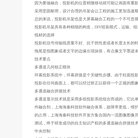
因为要做融合，投影机的位置稍微移动就可能让画面有重
采用坚固耐用，设计合理的吊架会让工程的施工更加迅速
总的来说，投影机吊架也是大屏幕融合工程的一个不可忽
投影机吊架具有各种精细的构造，DIY组装模式，运输、
线材的选择
投影机信号传输线质量不好、抗干扰性差或者长度太长的
拖尾是指图象或者文字的边缘出现抹痕，有点像文字墨迹
技术要点
多通道几何校正模块
环幕投影系统中，环幕拼接是个关键性步骤。由于柱面投
投影在任何曲面上，都可以经过矫正以获得一个正规的图象
多通道融合拼接技术
多通道显示技术就是采用多组投影系统组合而成的，它比
件融合剂，上海海秦科技软件融合体系，故障率更低，维护
的占用，上海海秦科技软件开发方集合国内一流图像图像
测试，终于研发成功的自主知识产权的多通道融合拼接技
中央控制