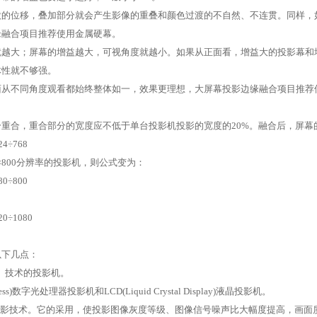
微的位移，叠加部分就会产生影像的重叠和颜色过渡的不自然、不连贯。同样，
缘融合项目推荐使用金属硬幕。
就越大；屏幕的增益越大，可视角度就越小。如果从正面看，增益大的投影幕和
体性就不够强。
从不同角度观看都始终整体如一，效果更理想，大屏幕投影边缘融合项目推荐使
重合，重合部分的宽度应不低于单台投影机投影的宽度的20%。融合后，屏幕
4÷768
0×800分辨率的投影机，则公式变为：
0÷800
÷1080
以下几点：
晶）技术的投影机。
ess)数字光处理器投影机和LCD(Liquid Crystal Display)液晶投影机。
投影技术。它的采用，使投影图像灰度等级、图像信号噪声比大幅度提高，画面