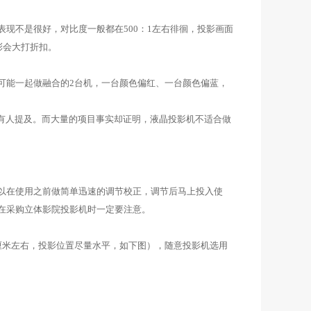
表现不是很好，对比度一般都在500：1左右徘徊，投影画面
彩会大打折扣。
可能一起做融合的2台机，一台颜色偏红、一台颜色偏蓝，
没有人提及。而大量的项目事实却证明，液晶投影机不适合做
以在使用之前做简单迅速的调节校正，调节后马上投入使
在采购立体影院投影机时一定要注意。
厘米左右，投影位置尽量水平，如下图），随意投影机选用