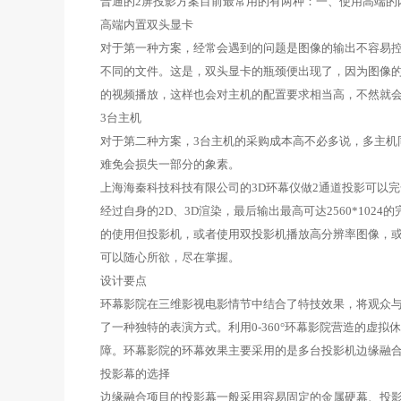
普通的2屏投影方案目前最常用的有两种：一、使用高端的
高端内置双头显卡
对于第一种方案，经常会遇到的问题是图像的输出不容易
不同的文件。这是，双头显卡的瓶颈便出现了，因为图像
的视频播放，这样也会对主机的配置要求相当高，不然就
3台主机
对于第二种方案，3台主机的采购成本高不必多说，多主
难免会损失一部分的象素。
上海海秦科技科技有限公司的3D环幕仪做2通道投影可以
经过自身的2D、3D渲染，最后输出最高可达2560*1
的使用但投影机，或者使用双投影机播放高分辨率图像，
可以随心所欲，尽在掌握。
设计要点
环幕影院在三维影视电影情节中结合了特技效果，将观众
了一种独特的表演方式。利用0-360°环幕影院营造的
障。环幕影院的环幕效果主要采用的是多台投影机边缘融
投影幕的选择
边缘融合项目的投影幕一般采用容易固定的金属硬幕、投影