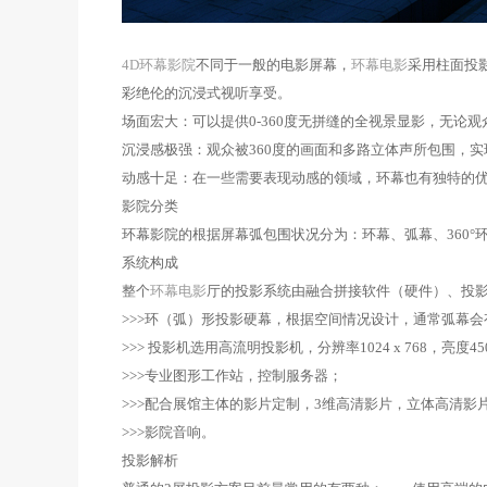
4D环幕影院
不同于一般的电影屏幕，
环幕电影
采用柱面投
彩绝伦的沉浸式视听享受。
场面宏大：可以提供0-360度无拼缝的全视景显影，无论
沉浸感极强：观众被360度的画面和多路立体声所包围，
动感十足：在一些需要表现动感的领域，环幕也有独特的
影院分类
环幕影院的根据屏幕弧包围状况分为：环幕、弧幕、360°环
系统构成
整个
环幕电影
厅的投影系统由融合拼接软件（硬件）、投
>>>环（弧）形投影硬幕，根据空间情况设计，通常弧幕会
>>> 投影机选用高流明投影机，分辨率1024 x 768，亮度4
>>>专业图形工作站，控制服务器；
>>>配合展馆主体的影片定制，3维高清影片，立体高清影
>>>影院音响。
投影解析