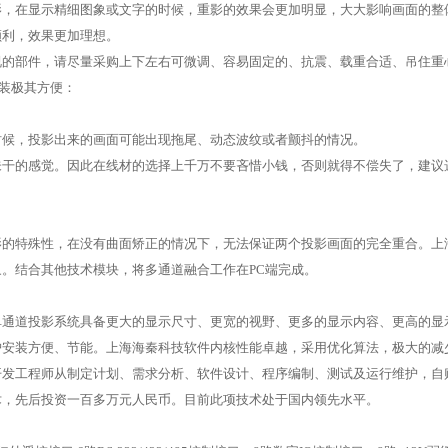
影，在显示精细图象或文字的时候，重影的效果会更加明显，大大影响画面的整
顺利，效果更加理想。
视的部件，请尽量采购上下左右可微调、容易固定的、抗震、载重合适、吊住重
组装极其方便：
时候，投影出来的画面可能出现拖尾、动态波纹或者颤抖的情况。
未干的感觉。因此在线材的选择上千万不要吝惜小钱，否则就得不偿失了，建议
影的特殊性，在没有曲面矫正的情况下，无法保证两个投影画面的完全重合。上
。结合其他技术模块，将多通道融合工作在PC端完成。
单通道投影系统具备更大的显示尺寸、更宽的视野、更多的显示内容、更高的显
安装方便、节能。上海海秦科技软件内核性能卓越，采用优化算法，极大的减少
开发工程师从制定计划、需求分析、软件设计、程序编制、测试及运行维护，自
术，先后投资一百多万元人民币。目前此项技术处于国内领先水平。