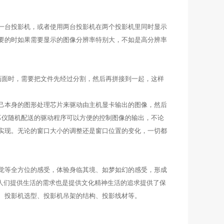
一台投影机，或者使用两台投影机在两个投影机里同时显示
要的时如果需要显示的图像分辨率特别大，不如是高分辨率
画面时，需要把文件先经过分割，然后再拼接到一起，这样
自己本身的图形处理芯片来驱动由主机显卡输出的图像，然后
D环幕仪随机配送的驱动程序可以方便的控制图像的输出，不论
实现。无论的窗口大小的调整还是窗口位置的变化，一切都
觉等全方位的感受，体验身临其境、如梦如幻的感受，形成
为人们提供生活的需求也是提供文化精神生活的追求提供了保
、投影机选型、投影机吊架的结构、投影线材等。