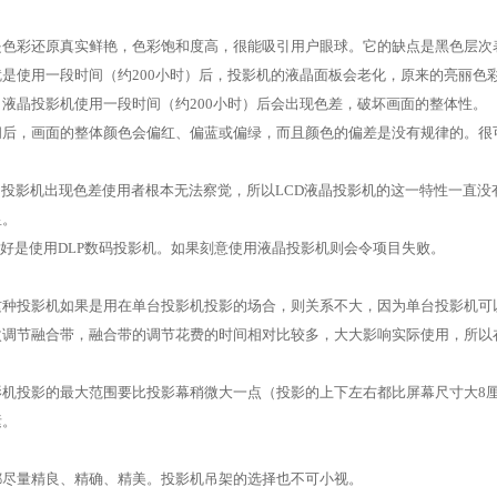
是色彩还原真实鲜艳，色彩饱和度高，很能吸引用户眼球。它的缺点是黑色层次
就是使用一段时间（约200小时）后，投影机的液晶面板会老化，原来的亮丽色
：液晶投影机使用一段时间（约200小时）后会出现色差，破坏画面的整体性。
间后，画面的整体颜色会偏红、偏蓝或偏绿，而且颜色的偏差是没有规律的。很
台投影机出现色差使用者根本无法察觉，所以LCD液晶投影机的这一特性一直
显。
最好是使用DLP数码投影机。如果刻意使用液晶投影机则会令项目失败。
这种投影机如果是用在单台投影机投影的场合，则关系不大，因为单台投影机可
次调节融合带，融合带的调节花费的时间相对比较多，大大影响实际使用，所以
影机投影的最大范围要比投影幕稍微大一点（投影的上下左右都比屏幕尺寸大8
素。
都尽量精良、精确、精美。投影机吊架的选择也不可小视。