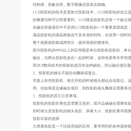
结构感，形象自然，数字图像还原真实精确。
LCD投影机的技术是透射式投影技术。LCD投影机的优点
的像素结构可以明显看到。LCD液晶投影机还有一个缺点
在融合拼接项目中不采用LCD投影机的一个重要原因就是
液晶投影机的液晶面板由于其本身的特性，在使用一段时
整个画面就割裂成两部分，破坏画面的整体性。
因为投影机的99%以上的应用都是单台投影机投影的，单
融合，当两台投影机放在一起的时候，这种色差将非常明
而DLP数码技术的投影机就没有这种缺陷，所以融合项目
2、投影机的镜头不能自动飘移或复位。
市面上有些投影机，每次开机的时候镜头都会自动复位。
用。但如果是边缘融合项目，则投影机镜头飘移后需要再
3、投影机的其它注意事项。
投影机的投影距离也是需要注意的，因为边缘融合需要投
的时候注意投影机的镜头焦距、屏幕大小、投影距离等因
投影吊架的选择
大屏幕投影是一个比较高端的应用，要求用到的各种器材