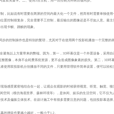
内置双头显卡。二、使用3台主机，用一台控制另外两台做同步。
控制，比如说有时需要在两屏的空间内最大化一个文件，然而有时需要单独使用
的位置控制很复杂，完全需要手工控制，最后输出的图像还是不尽如人意。最主
会出现卡帧、跳帧的现象。
机同步的控制操作也是特别的繁琐，尤其对于在使用两个投影机播放一个完整的
完全避免以上方案带来的弊端。因为，第一，3D环幕仪是一个外置设备，采用
024的完整图像，本身不会耗费系统资源，更不会造成图像象素的损失。第二，3
或者使用双投影机分别播放不同的文件，只要用管理软件简单设置，便可以轻松
与现场感受紧密地结合在一起，让观众在观影的时候获得视觉、听觉、触觉、嗅
虚拟休闲空间（模仿海底世界、森林环境等），是休闲、娱乐的生活空间，它不仅
合技术及偏振立体技术。在设计施工中有很多需要注意的问题，包括投影幕选择
幕的增益也要越小越好，一般小于1.2。