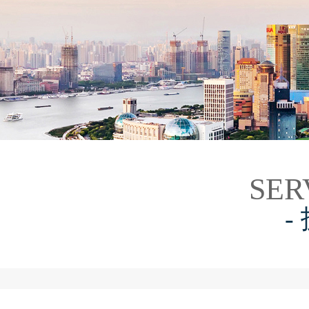
SER
-